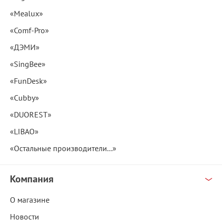
«Mealux»
«Comf-Pro»
«ДЭМИ»
«SingBee»
«FunDesk»
«Cubby»
«DUOREST»
«LIBAO»
«Остальные производители...»
Компания
О магазине
Новости