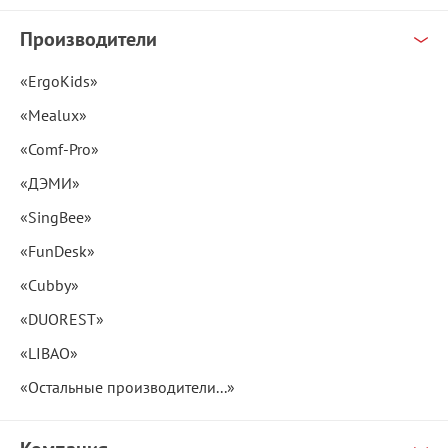
Производители
«ErgoKids»
«Mealux»
«Comf-Pro»
«ДЭМИ»
«SingBee»
«FunDesk»
«Cubby»
«DUOREST»
«LIBAO»
«Остальные производители...»