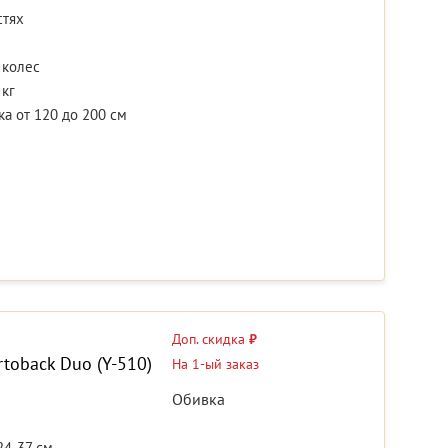
стях
 колес
 кг
а от 120 до 200 см
Доп. скидка
₽
toback Duo (Y-510)
На 1-ый заказ
Обивка
24-37 см