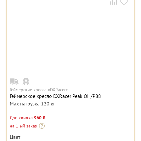
Геймерские кресла «DXRacer»
Геймерское кресло DXRacer Peak OH/P88
Max нагрузка 120 кг
Доп. скидка
960 ₽
на 1-ый заказ
Цвет