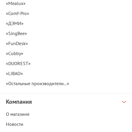
«Mealux»
«Comf-Pro»
«ДЭМИ»
«SingBee»
«FunDesk»
«Cubby»
«DUOREST»
«LIBAO»
«Остальные производители...»
Компания
О магазине
Новости