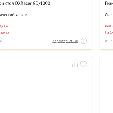
ой стол DXRacer GD/1000
Гей
ический каркас
Стал
идка
₽
Доп.
 заказ
На 1
Характеристики
76
ID: 