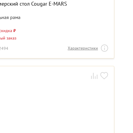
мерский стол Cougar E-MARS
ьная рама
 скидка
₽
-ый заказ
Характеристики
22494