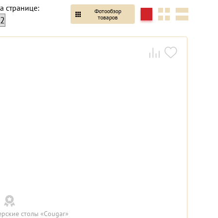
а странице:
Фотообзор
товаров
ерские столы «Cougar»