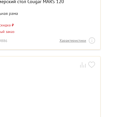
мерский стол Cougar MARS 120
ьная рама
 скидка
₽
-ый заказ
Характеристики
19886