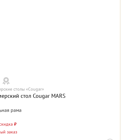
ерские столы «Cougar»
мерский стол Cougar MARS
ьная рама
 скидка
₽
-ый заказ