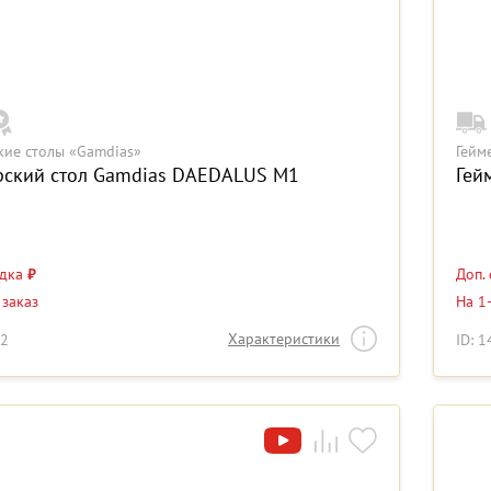
кие столы «Gamdias»
Гейм
рский стол Gamdias DAEDALUS M1
Гей
идка
₽
Доп.
 заказ
На 1
Характеристики
02
ID: 