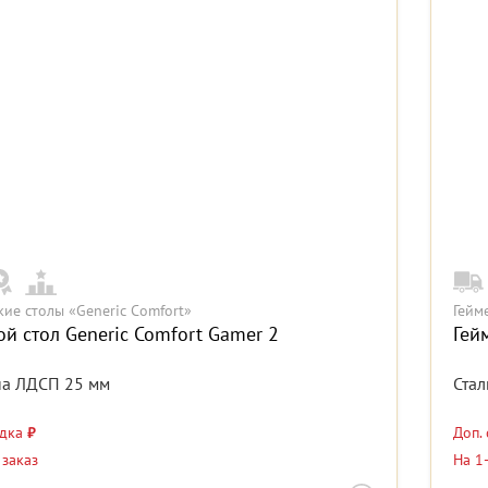
кие столы «Generic Comfort»
Гейм
й стол Generic Comfort Gamer 2
Гей
а ЛДСП 25 мм
Стал
идка
₽
Доп.
 заказ
На 1