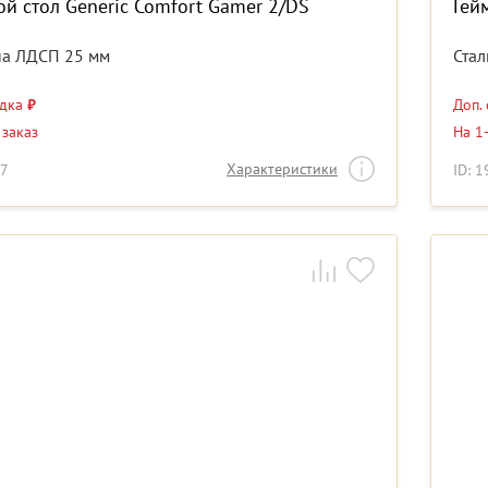
й стол Generic Comfort Gamer 2/DS
Гей
а ЛДСП 25 мм
Стал
идка
₽
Доп.
 заказ
На 1
Характеристики
67
ID: 