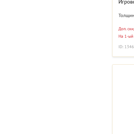
Игрово
Толщин
Доп. ск
На 1-ый
ID: 134