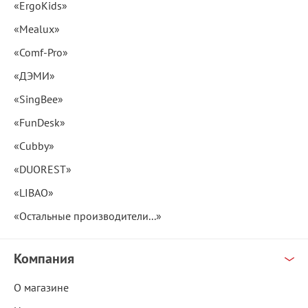
«ErgoKids»
«Mealux»
«Comf-Pro»
«ДЭМИ»
«SingBee»
«FunDesk»
«Cubby»
«DUOREST»
«LIBAO»
«Остальные производители...»
Компания
О магазине