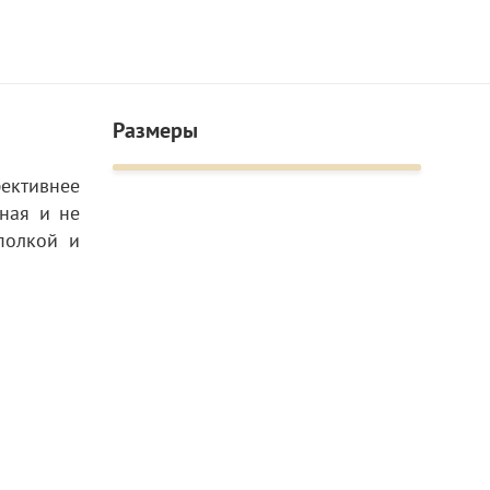
Размеры
фективнее
ьная и не
полкой и