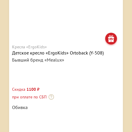
Кресла «ErgoKids»
Детское кресло «ErgoKids» Ortoback (Y-508)
Бывший бренд «Mealux»
Скидка
1100 ₽
при оплате по СБП
Обивка