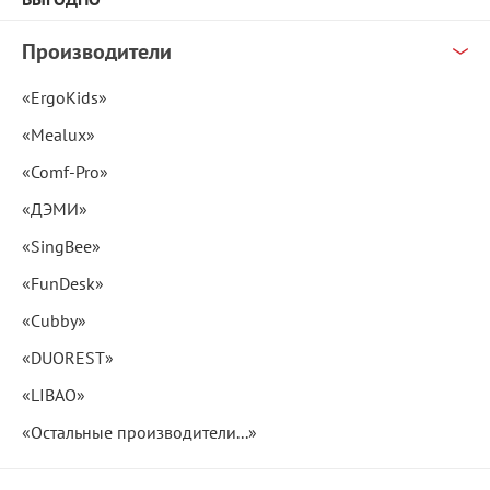
Производители
«ErgoKids»
«Mealux»
«Comf-Pro»
«ДЭМИ»
«SingBee»
«FunDesk»
«Cubby»
«DUOREST»
«LIBAO»
«Остальные производители...»