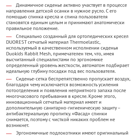
Динамичное сиденье активно участвует в процессе
направления детской осанки в нужное русло. С его
помощью спинка кресла и спина пользователя
становятся единым целым и принимают анатомически
правильное положение.
Специально созданный для ортопедических кресел
DUOREST сетчатый материал Thermoelastic,
используемый в качественном исполнении сиденья
Duokids Rabbit Mesh, примечателен тем, что, имея
высчитанный специалистами по эргономике
определенный уровень жесткости, автоматом подбирает
идеальную глубину посадки под вес пользователя.
Сиденье-сетка беспрепятственно пропускает воздух,
благодаря чему исключается возможность усиления
потоотделения и появления неприятного запаха после
многочасового пребывания в кресле. Кроме этого,
инновационный сетчатый материал имеет и
дополнительную санитарно-гигиеническую защиту –
антибактериальную пропитку. «Фасад» спинки
снимается, поэтому с чисткой никаких проблем не
возникнет.
Эргономичные подлокотники имеют оригинальный