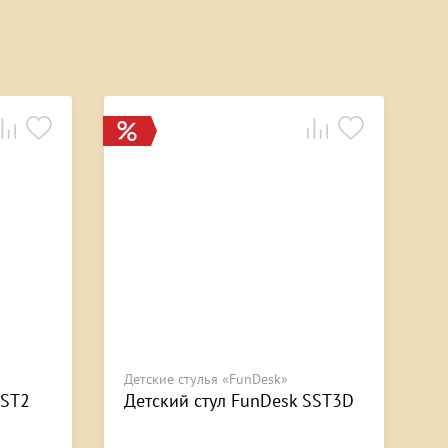
Детские стулья «FunDesk»
SST2
Детский стул FunDesk SST3D