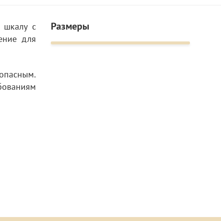
Размеры
 шкалу с
ение для
опасным.
ебованиям