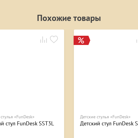
Похожие товары
 стулья «FunDesk»
Детские стулья «FunDesk»
ий стул FunDesk SST3L
Детский стул FunDesk 