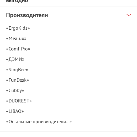
ВЫГОДНО
Производители
«ErgoKids»
«Mealux»
«Comf-Pro»
«ДЭМИ»
«SingBee»
«FunDesk»
«Cubby»
«DUOREST»
«LIBAO»
«Остальные производители...»