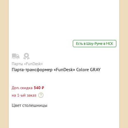
Есть в Шоу-Руме в МСК
Парты «FunDesk»
Парта-трансформер «FunDesk» Colore GRAY
Доп. скидка
540 ₽
на 1-ый заказ
Цвет столешницы