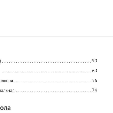
)
90
)
60
альная
56
мальная
74
тола