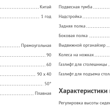
Китай
Подвесная тумба
1 год
Надстройка
Задняя полка
Боковая полка
Выдвижной органайзер
Прямоугольная
Колеса на ножках
90
Газлифт для столешницы
60
Газлифт для подъема стол
90 x 40
50°
Характеристики 
Плавная
Регулировка высоты сиде