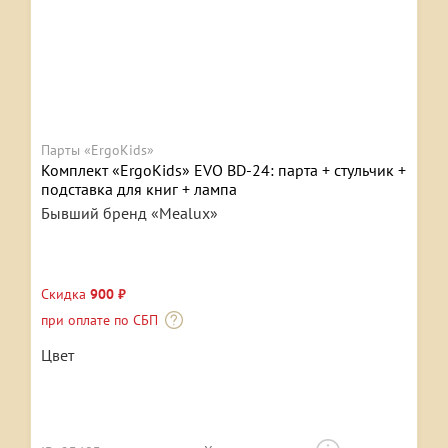
Парты «ErgoKids»
Комплект «ErgoKids» EVO BD-24: парта + стульчик +
подставка для книг + лампа
Бывший бренд «Mealux»
Скидка
900 ₽
при оплате по СБП
Цвет