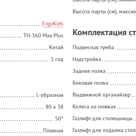
Высота парты (см), макси
ErgoKids
Комплектация с
TH-360 Max Plus
Китай
Подвесная тумба
1 год
Надстройка
Задняя полка
Боковая полка
Выдвижной органайзер
L-образная
Колеса на ножках
80 х 38
Газлифт для столешницы
50°
Газлифт для подъема стол
Плавная