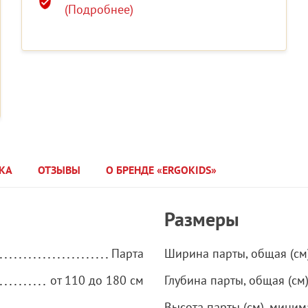
(Подробнее)
КА
ОТЗЫВЫ
О БРЕНДЕ «ERGOKIDS»
Размеры
Парта
Ширина парты, общая (см
от 110 до 180 см
Глубина парты, общая (см
Высота парты (см), миним