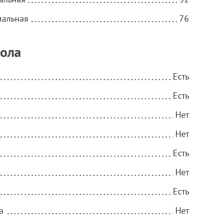
мальная
76
тола
Есть
Есть
Нет
Нет
Есть
Нет
Есть
а
Нет